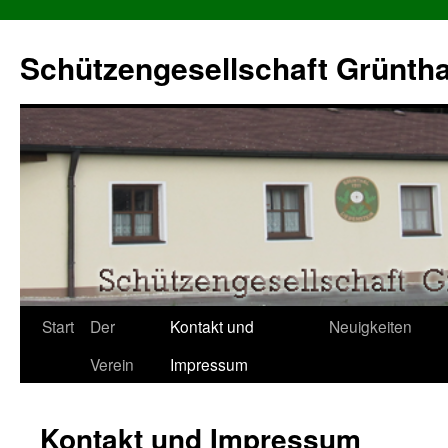
Schützengesellschaft Grüntha
Zum
Start
Der
Kontakt und
Neuigkeiten
Inhalt
Verein
Impressum
springen
Kontakt und Impressum